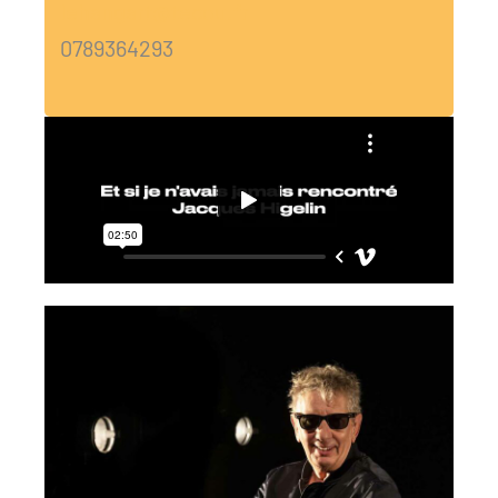
lehangart@tecou.fr
0789364293