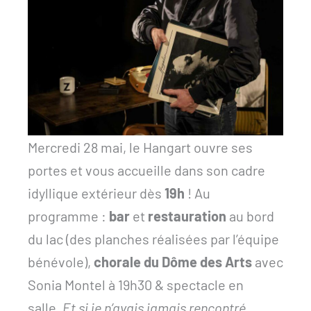
Mercredi 28 mai, le Hangart ouvre ses
portes et vous accueille dans son cadre
idyllique extérieur dès
19h
! Au
programme :
bar
et
restauration
au bord
du lac (des planches réalisées par l’équipe
bénévole),
chorale du Dôme des Arts
avec
Sonia Montel à 19h30 & spectacle en
salle,
Et si je n’avais jamais rencontré