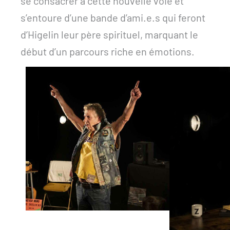
se consacrer à cette nouvelle voie et
s’entoure d’une bande d’ami.e.s qui feront
d’Higelin leur père spirituel, marquant le
début d’un parcours riche en émotions.