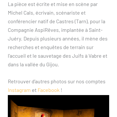
La pièce est écrite et mise en scène par
Michel Cals, écrivain, scénariste et
conférencier natif de Castres (Tarn), pour la
Compagnie AspiRêves, implantée à Saint-
Juéry. Depuis plusieurs années, il mène des
recherches et enquêtes de terrain sur
l’accueil et le sauvetage des Juifs à Vabre et
dans la vallée du Gijou.
Retrouver d’autres photos sur nos comptes
Instagram
et
Facebook
!