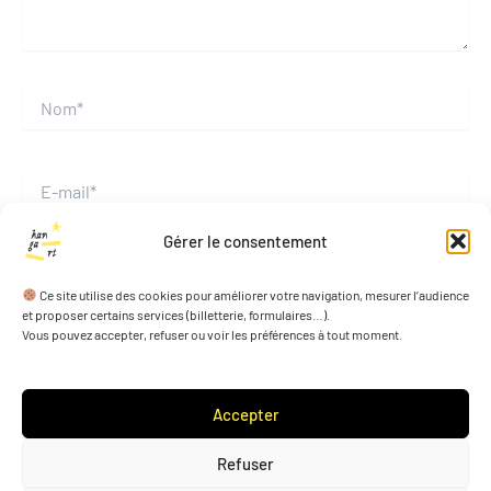
Nom*
E-
mail*
Gérer le consentement
Site
Ce site utilise des cookies pour améliorer votre navigation, mesurer l’audience
et proposer certains services (billetterie, formulaires…).
Vous pouvez accepter, refuser ou voir les préférences à tout moment.
Enregistrer mon nom, mon e-mail et mon site dans le
navigateur pour mon prochain commentaire.
Accepter
Refuser