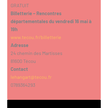
GRATUIT
Billetterie – Rencontres
départementales du vendredi 16 mai à
19h
www.tecou.fr/billetterie
Adresse
24 chemin des Martisses
81600 Técou
Contact
lehangart@tecou.fr
0789364293